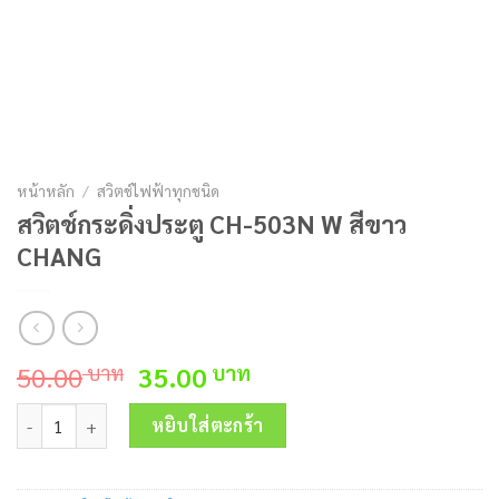
หน้าหลัก
/
สวิตช์ไฟฟ้าทุกชนิด
สวิตช์กระดิ่งประตู CH-503N W สีขาว
CHANG
Original
Current
50.00
35.00
บาท
บาท
price
price
จำนวน สวิตช์กระดิ่งประตู CH-503N W สีขาว CHANG ชิ้น
was:
is:
หยิบใส่ตะกร้า
50.00 บาท.
35.00 บาท.