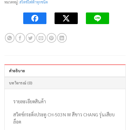
หมวดหมู่:
สวิตช์ไฟฟ้าทุกชนิด
คำอธิบาย
บทวิจารณ์ (0)
รายละเอียดสินค้า
สวิตช์กระดิ่งประตู CH-503N W สีขาว CHANG รุ่นเสียบ
ล็อค