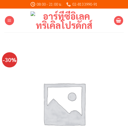
Skip
08:00 - 21:00 น.
02-8133990-91
to
content
-30%