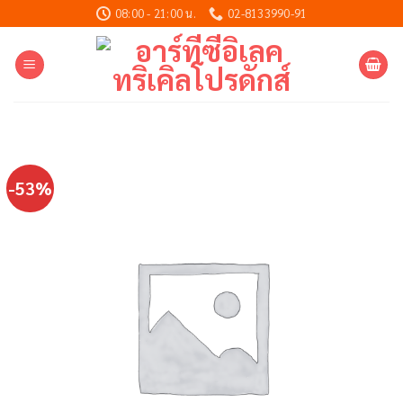
Skip
08:00 - 21:00 น.
02-8133990-91
to
content
-53%