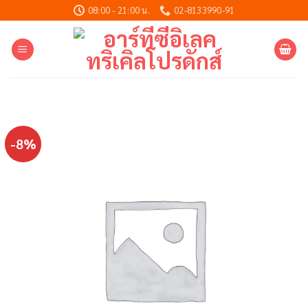
Skip
08:00 - 21:00 น.
02-8133990-91
to
content
-8%