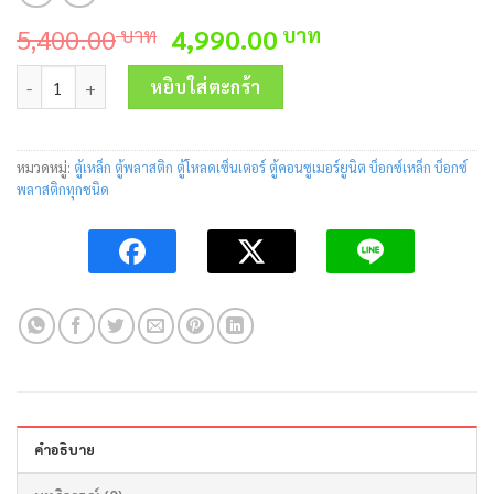
Original
Current
5,400.00
4,990.00
บาท
บาท
price
price
จำนวน พูลบ๊อกซ์ชุบกัลวาไนซ์ KBXG 018 400x400x300 (mm.) Thicknes
was:
is:
หยิบใส่ตะกร้า
5,400.00 บาท.
4,990.00 บาท.
หมวดหมู่:
ตู้เหล็ก ตู้พลาสติก ตู้โหลดเซ็นเตอร์ ตู้คอนซูเมอร์ยูนิต บ็อกซ์เหล็ก บ็อกซ์
พลาสติกทุกชนิด
คำอธิบาย