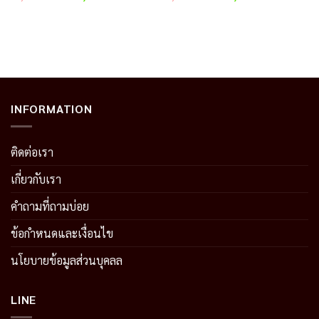
e
price
price
price
price
was:
is:
was:
is:
20.00 บาท.
17,000.00 บาท.
8,250.00 บาท.
3,100.00 บาท.
1,500.
INFORMATION
ติดต่อเรา
เกี่ยวกับเรา
คำถามที่ถามบ่อย
ข้อกำหนดและเงื่อนไข
นโยบายข้อมูลส่วนบุคลล
LINE