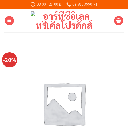
Skip
08:00 - 21:00 น.
02-8133990-91
to
content
-20%