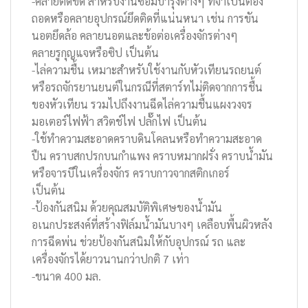
-คลายติดขัด สำหรับงานซ่อมบำรุงต่างๆ ที่จำเป็นต้อง
ถอดหรือคลายอุปกรณ์ยึดติดที่แน่นหนา เช่น การขัน
นอตยึดล้อ คลายนอตและข้อต่อเครื่องจักรต่างๆ
คลายรูกุญแจหรือซิป เป็นต้น
-ไล่ความชื้น เหมาะสำหรับใช้งานกับหัวเทียนรถยนต์
หรือรถจักรยานยนต์ในกรณีที่สตาร์ทไม่ติดจากการชื้น
ของหัวเทียน รวมไปถึงงานฉีดไล่ความชื้นแผงวงจร
มอเตอร์ไฟฟ้า สวิตช์ไฟ ปลั๊กไฟ เป็นต้น
-ใช้ทำความสะอาดคราบดินโคลนหรือทำความสะอาด
ปืน คราบสกปรกบนกำแพง คราบหมากฝรั่ง คราบน้ำมัน
หรือจารบีในเครื่องจักร คราบกาวจากสติกเกอร์
เป็นต้น
-ป้องกันสนิม ด้วยคุณสมบัติพิเศษของน้ำมัน
อเนกประสงค์ที่สร้างฟิล์มน้ำมันบางๆ เคลือบพื้นผิวหลัง
การฉีดพ่น ช่วยป้องกันสนิมให้กับอุปกรณ์ รถ และ
เครื่องจักรได้ยาวนานกว่าปกติ 7 เท่า
-ขนาด 400 มล.