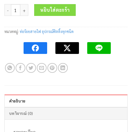
price
price
จำนวน ท่อเหล็กร้อยสายไฟ EMT 1-1/4" Arrow pipe ชิ้น
was:
is:
หยิบใส่ตะกร้า
476.00 บาท.
280.00 บาท.
หมวดหมู่:
ท่อร้อยสายไฟ อุปกรณ์ฟิตติ้งทุกชนิด
คำอธิบาย
บทวิจารณ์ (0)