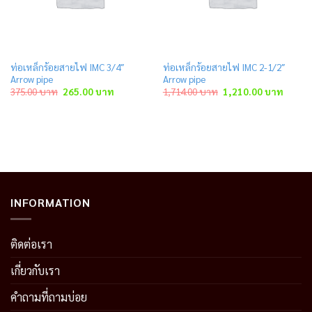
ท่อเหล็กร้อยสายไฟ IMC 3/4″
ท่อเหล็กร้อยสายไฟ IMC 2-1/2″
Arrow pipe
Arrow pipe
Original
Current
Original
Curren
375.00
บาท
265.00
บาท
1,714.00
บาท
1,210.00
บาท
price
price
price
price
was:
is:
was:
is:
375.00 บาท.
265.00 บาท.
1,714.00 บาท.
1,210.
INFORMATION
ติดต่อเรา
เกี่ยวกับเรา
คำถามที่ถามบ่อย