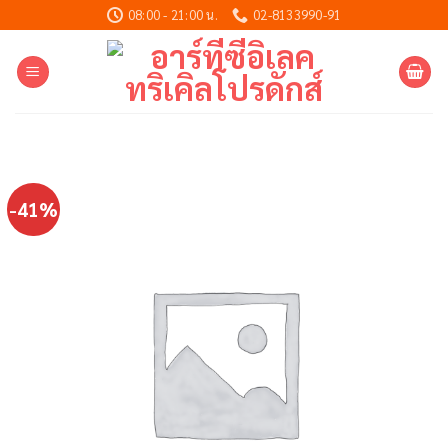
Skip
08:00 - 21:00 น.
02-8133990-91
to
content
-41%