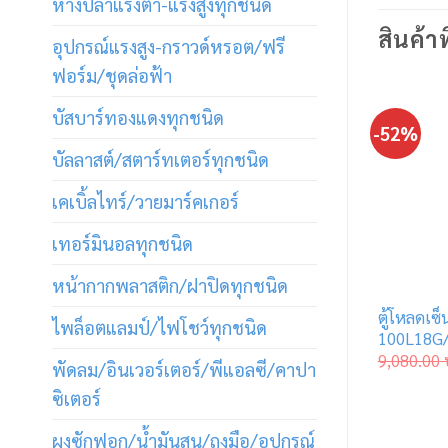
หางปลาแรงต่ำ-แรงสูงทุกชนิด
สินค้าท
อุปกรณ์แรงสูง-กราวด์หรอต/ฟรี
ฟอร์ม/ชุดล่อฟ้า
บัสบาร์ทองแดงทุกชนิด
-52%
บัลลาสต์/สตาร์ทเตอร์ทุกชนิด
เคเบิ้ลไทร์/วายมาร์คเกอร์
เทอร์มินอลทุกชนิด
หน้ากากพลาสติก/ฝาปิดทุกชนิด
ตู้โหลดเซ็
ไพล็อตแลมป์/ไฟโชว์ทุกชนิด
100L18G/
9,080.00
พัดลม/อินเวอร์เตอร์/พีแอลซี/คาปา
ซิเตอร์
ผงซักฟอก/น้ำมันสน/ถุงมือ/อุปกรณ์