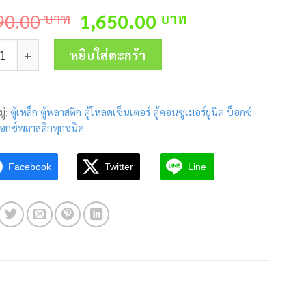
Original
Current
90.00
บาท
1,650.00
บาท
price
price
ตู้ไฟฟ้าสำหรับติดแผงย่อย( คอนซูเมอร์ ยูนิต ) KBLC 9002 (#
was:
is:
หยิบใส่ตะกร้า
1,690.00 บาท.
1,650.00 บาท
ู่:
ตู้เหล็ก ตู้พลาสติก ตู้โหลดเซ็นเตอร์ ตู้คอนซูเมอร์ยูนิต บ็อกซ์
็อกซ์พลาสติกทุกชนิด
Facebook
Twitter
Line