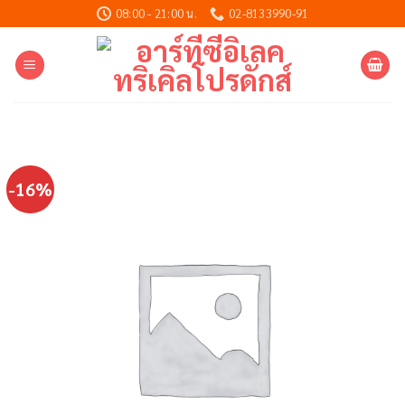
Skip
08:00 - 21:00 น.
02-8133990-91
to
content
-16%