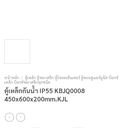
หน้าหลัก
/
ตู้เหล็ก ตู้พลาสติก ตู้โหลดเซ็นเตอร์ ตู้คอนซูเมอร์ยูนิต บ็อกซ์
เหล็ก บ็อกซ์พลาสติกทุกชนิด
ตู้เหล็กกันน้ำ IP55 KBJQ0008
450x600x200mm.KJL