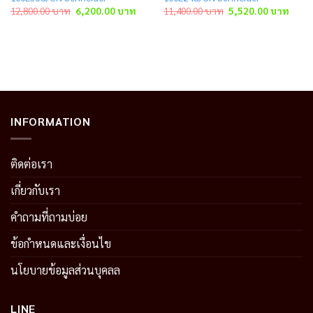
rent
Original
Current
Original
Curre
12,800.00
บาท
6,200.00
บาท
11,400.00
บาท
5,520.00
บาท
e
price
price
price
price
was:
is:
was:
is:
60.00 บาท.
12,800.00 บาท.
6,200.00 บาท.
11,400.00 บาท.
5,520
INFORMATION
ติดต่อเรา
เกี่ยวกับเรา
คำถามที่ถามบ่อย
ข้อกำหนดและเงื่อนไข
นโยบายข้อมูลส่วนบุคลล
LINE