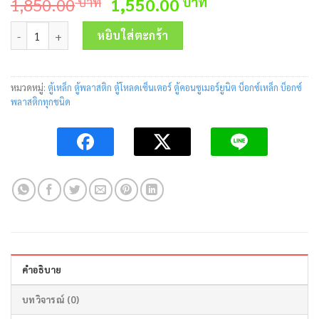
Original
Current
1,850.00
1,550.00
บาท
บาท
price
price
จำนวน ตู้เหล็กกันน้ำ IP55 KBJQ0008 450x600x200mm.KJL ชิ้น
was:
is:
หยิบใส่ตะกร้า
1,850.00 บาท.
1,550.00 บาท.
หมวดหมู่:
ตู้เหล็ก ตู้พลาสติก ตู้โหลดเซ็นเตอร์ ตู้คอนซูเมอร์ยูนิต บ็อกซ์เหล็ก บ็อกซ์
พลาสติกทุกชนิด
คำอธิบาย
บทวิจารณ์ (0)