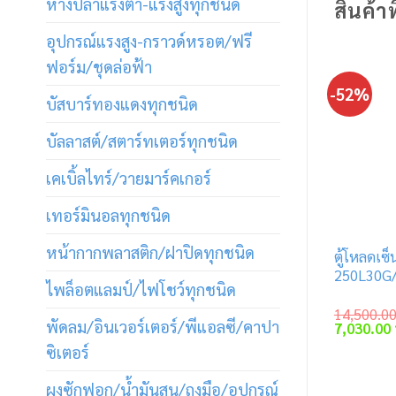
หางปลาแรงต่ำ-แรงสูงทุกชนิด
สินค้าท
อุปกรณ์แรงสูง-กราวด์หรอต/ฟรี
ฟอร์ม/ชุดล่อฟ้า
-52%
บัสบาร์ทองแดงทุกชนิด
บัลลาสต์/สตาร์ทเตอร์ทุกชนิด
เคเบิ้ลไทร์/วายมาร์คเกอร์
เทอร์มินอลทุกชนิด
หน้ากากพลาสติก/ฝาปิดทุกชนิด
ตู้โหลดเซ็
250L30G/
ไพล็อตแลมป์/ไฟโชว์ทุกชนิด
14,500.0
พัดลม/อินเวอร์เตอร์/พีแอลซี/คาปา
Original
7,030.00
price
ซิเตอร์
was:
14,500.00
ผงซักฟอก/น้ำมันสน/ถุงมือ/อุปกรณ์