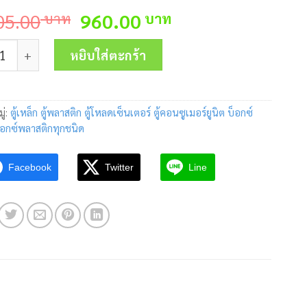
Original
Current
05.00
บาท
960.00
บาท
price
price
 ตู้เหล็กกันน้ำมีหลังคา KBSW9002 (#2) ขนาด 350x520x170mm
was:
is:
หยิบใส่ตะกร้า
1,005.00 บาท.
960.00 บาท.
ู่:
ตู้เหล็ก ตู้พลาสติก ตู้โหลดเซ็นเตอร์ ตู้คอนซูเมอร์ยูนิต บ็อกซ์
็อกซ์พลาสติกทุกชนิด
Facebook
Twitter
Line