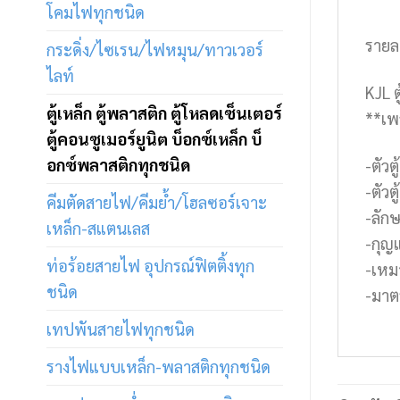
โคมไฟทุกชนิด
รายล
กระดิ่ง/ไซเรน/ไฟหมุน/ทาวเวอร์
ไลท์
KJL 
ตู้เหล็ก ตู้พลาสติก ตู้โหลดเซ็นเตอร์
**เพ
ตู้คอนซูเมอร์ยูนิต บ็อกซ์เหล็ก บ็
อกซ์พลาสติกทุกชนิด
-ตัว
-ตัว
คีมตัดสายไฟ/คีมย้ำ/โฮลซอร์เจาะ
-ลักษ
เหล็ก-สแตนเลส
-กุญ
ท่อร้อยสายไฟ อุปกรณ์ฟิตติ้งทุก
-เหม
ชนิด
-มาต
เทปพันสายไฟทุกชนิด
รางไฟแบบเหล็ก-พลาสติกทุกชนิด