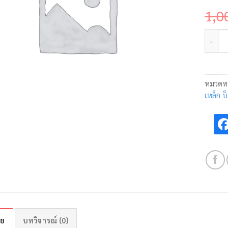
1,0
จำนวน
หมวดหม
เหล็ก บ
าย
บทวิจารณ์ (0)