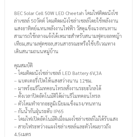
BEC Solar Cell 50W LED Cheetah โคมไฟติดผนังโซ
ล่าเซลล์ 50วัตต์ โคมติดผนังโซล่าเซลล์โดยใช้พลังงาน
แสงอาทิตย์แทนพลังงานไฟฟ้า วัสดุแข็งแรงทนทาน
สามารถใช้กลางแจ้งได้เหมาะสำหรับสนามฟุตบอลหญ้า
เทียม,สนามฟุตซอล,สวนสาธรณะหรือใช้บริเวณทาง
เดินสนามถนนหมู่บ้าน
คุณสมบัติ
– โคมติดผนังโซล่าเซลล์ LED Battery 6V,3A
– แบตเตอรี่เปิดให้แสงสว่างนาน 12ชม.
– มาพร้อมรีโมทคอนโทรลสั่งงานระยะไกลได้
– ตั้งเวลาปิดอัตโนมัติได้ผ่านรีโมทคอนโทรล
– ตัวโคมทำจากอะลูมิเนียมแข็งแรง/ทนทาน
– กันน้ำกันฝุ่นระดับ IP65
– โคมไฟเปิดอัตโนมัติเมื่อแผงโซล่าเซลล์ไม่ได้รับแสง
– สายไฟระหว่างแผงโซล่าเซลล์และตัวโคมยาวถึง
4.5เมตร