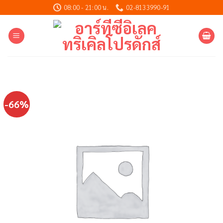
Skip
08:00 - 21:00 น.
02-8133990-91
to
content
-66%