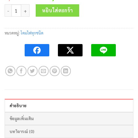
price
price
จำนวน โคมสปอร์ตไลท์โซล่าเซลล์ LED CHEETAH(ซีตาห์) 50W/6500K 
was:
is:
หยิบใส่ตะกร้า
3,400.00 บาท.
1,150.00 บาท.
หมวดหมู่:
โคมไฟทุกชนิด
คำอธิบาย
ข้อมูลเพิ่มเติม
บทวิจารณ์ (0)