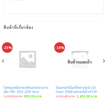
สินค้าที่เกี่ยวข้อง
-25%
-18%
สินค้าหมดแล้ว
ไฟหมุนชนิดกระพริบฝาครอบลาย
โคมสปอร์ตไลท์โซล่าเซลล์ LED
เส้น TWF-10LR 220V Tend
Dawn 200W/แสงวอร์มไวท์ EVE
Original
Current
Original
Curren
1,130.00
บาท
850.00
บาท
2,961.48
บาท
2,430.00
บาท
price
price
price
price
was:
is:
was:
is:
าท.
1,130.00 บาท.
850.00 บาท.
2,961.48 บาท.
2,430.