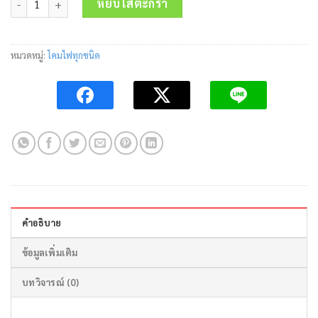
was:
is:
หยิบใส่ตะกร้า
450.00 บาท.
235.00 บาท.
หมวดหมู่:
โคมไฟทุกชนิด
คำอธิบาย
ข้อมูลเพิ่มเติม
บทวิจารณ์ (0)