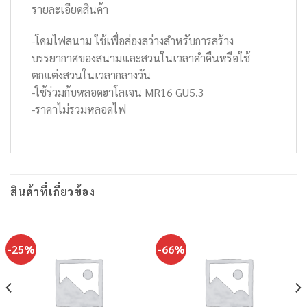
รายละเอียดสินค้า
-โคมไฟสนาม ใช้เพื่อส่องสว่างสำหรับการสร้าง
บรรยากาศของสนามและสวนในเวลาค่ำคืนหรือใช้
ตกแต่งสวนในเวลากลางวัน
-ใช้ร่วมก้บหลอดฮาโลเจน MR16 GU5.3
-ราคาไม่รวมหลอดไฟ
สินค้าที่เกี่ยวข้อง
-25%
-66%