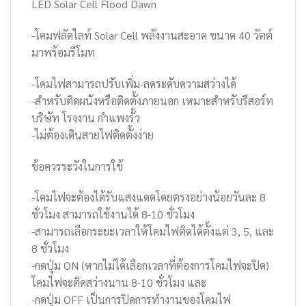
LED Solar Cell Flood Dawn
-โคมฟลัดไลท์ Solar Cell พลังงานสะอาด ขนาด 40 วัตต์
มาพร้อมรีโมท
-โคมไฟสามารถปรับเพิ่ม-ลดระดับความสว่างได้
-สำหรับติดผนังหรือติดตั้งภายนอก เหมาะสำหรับรีสอร์ท
บริษัท โรงงาน กำแพงรั้ว
-ไม่ต้องเดินสายไฟติดตั้งง่าย
ข้อควรระวังในการใช้
-โคมไฟจะต้องได้รับแสงแดดโดยตรงอย่างน้อยวันละ 8
ชั่วโมง สามารถใช้งานได้ 8-10 ชั่วโมง
-สามารถเลือกระยะเวลาให้โคมไฟติดได้ตั้งแต่ 3, 5, และ
8 ชั่วโมง
-กดปุ่ม ON (หากไม่ได้เลือกเวลาที่ต้องการโคมไฟจะปิด)
โคมไฟจะติดสว่างนาน 8-10 ชั่วโมง และ
-กดปุ่ม OFF เป็นการปิดการทำงานของโคมไฟ