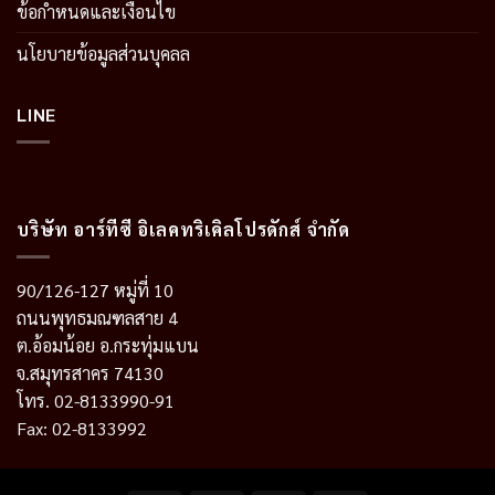
ข้อกำหนดและเงื่อนไข
นโยบายข้อมูลส่วนบุคลล
LINE
บริษัท อาร์ทีซี อิเลคทริเคิลโปรดักส์ จำกัด
90/126-127 หมู่ที่ 10
ถนนพุทธมณฑลสาย 4
ต.อ้อมน้อย อ.กระทุ่มแบน
จ.สมุทรสาคร 74130
โทร. 02-8133990-91
Fax: 02-8133992