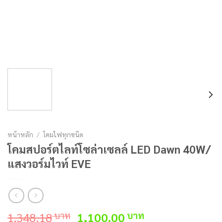
หน้าหลัก
/
โคมไฟทุกชนิด
โคมสปอร์ตไลท์โซล่าเซลล์ LED Dawn 40W/
แสงวอร์มไวท์ EVE
Original
Current
1,348.18
1,100.00
บาท
บาท