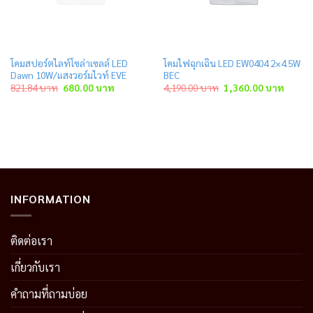
โคมสปอร์ตไลท์โซล่าเซลล์ LED
โคมไฟฉุกเฉิน LED EW0404 2×4.5W
Dawn 10W/แสงวอร์มไวท์ EVE
BEC
t
Original
Current
Original
Curren
821.84
บาท
680.00
บาท
4,190.00
บาท
1,360.00
บาท
price
price
price
price
was:
is:
was:
is:
 บาท.
821.84 บาท.
680.00 บาท.
4,190.00 บาท.
1,360.
INFORMATION
ติดต่อเรา
เกี่ยวกับเรา
คำถามที่ถามบ่อย