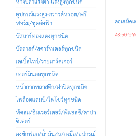
หางปลาแรงต่ำ-แรงสูงทุกชนิด
อุปกรณ์แรงสูง-กราวด์หรอต/ฟรี
คอนเน็คเต
ฟอร์ม/ชุดล่อฟ้า
43.50
บา
บัสบาร์ทองแดงทุกชนิด
บัลลาสต์/สตาร์ทเตอร์ทุกชนิด
เคเบิ้ลไทร์/วายมาร์คเกอร์
เทอร์มินอลทุกชนิด
หน้ากากพลาสติก/ฝาปิดทุกชนิด
ไพล็อตแลมป์/ไฟโชว์ทุกชนิด
พัดลม/อินเวอร์เตอร์/พีแอลซี/คาปา
ซิเตอร์
ผงซักฟอก/น้ำมันสน/ถุงมือ/อุปกรณ์