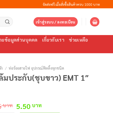
จัดส่งฟรี เมื่อสั่งซื้อสินค้าครบ 1000 บาท
เข้าสู่ระบบ / ลงทะเบียน
ยข้อมูลส่วนบุคคล
เกี่ยวกับเรา
ช่วยเหลือ
ัก
/
ท่อร้อยสายไฟ อุปกรณ์ฟิตติ้งทุกชนิด
้มประกับ(ชุบขาว) EMT 1″
Original
Current
5
บาท
5.50
บาท
price
price