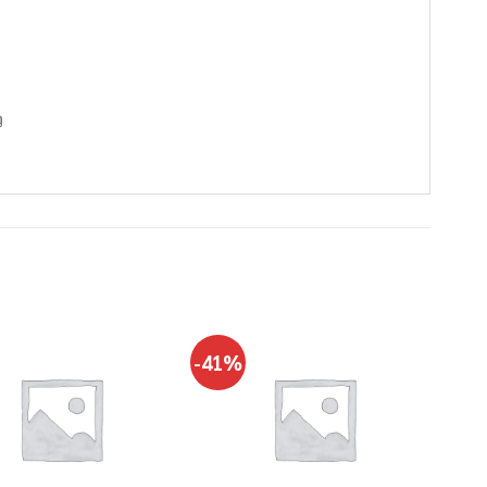
ว
-41%