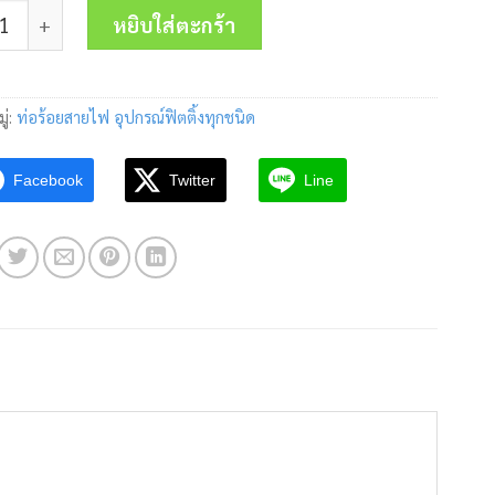
 แคล้มประกับ(ชุบขาว) EMT 1" TF ชิ้น
was:
is:
หยิบใส่ตะกร้า
7.25 บาท.
5.50 บาท.
ู่:
ท่อร้อยสายไฟ อุปกรณ์ฟิตติ้งทุกชนิด
Facebook
Twitter
Line