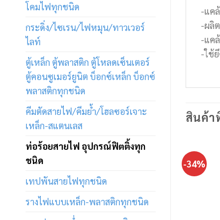
โคมไฟทุกชนิด
-แคล
-ผลิ
กระดิ่ง/ไซเรน/ไฟหมุน/ทาวเวอร์
-แคล
ไลท์
-ใช้ย
ตู้เหล็ก ตู้พลาสติก ตู้โหลดเซ็นเตอร์
ตู้คอนซูเมอร์ยูนิต บ็อกซ์เหล็ก บ็อกซ์
พลาสติกทุกชนิด
คีมตัดสายไฟ/คีมย้ำ/โฮลซอร์เจาะ
สินค้าท
เหล็ก-สแตนเลส
ท่อร้อยสายไฟ อุปกรณ์ฟิตติ้งทุก
ชนิด
-34%
เทปพันสายไฟทุกชนิด
รางไฟแบบเหล็ก-พลาสติกทุกชนิด