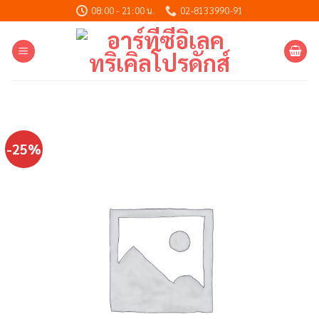
Skip
08:00 - 21:00 น.
02-8133990-91
to
content
-25%