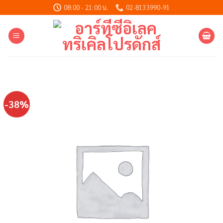
Skip
08:00 - 21:00 น.
02-8133990-91
to
content
-38%