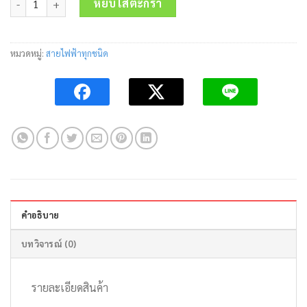
was:
is:
หยิบใส่ตะกร้า
114.66 บาท.
70.90 บาท.
หมวดหมู่:
สายไฟฟ้าทุกชนิด
คำอธิบาย
บทวิจารณ์ (0)
รายละเอียดสินค้า