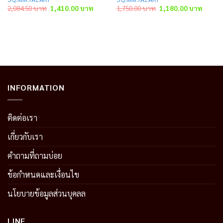
t
Original
Current
Original
Curren
2,084.50
บาท
1,410.00
บาท
1,750.00
บาท
1,180.00
บาท
price
price
price
price
was:
is:
was:
is:
 บาท.
2,084.50 บาท.
1,410.00 บาท.
1,750.00 บาท.
1,180.
INFORMATION
ติดต่อเรา
เกี่ยวกับเรา
คำถามที่ถามบ่อย
ข้อกำหนดและเงื่อนไข
นโยบายข้อมูลส่วนบุคลล
LINE