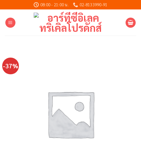
Skip
08:00 - 21:00 น.
02-8133990-91
to
content
-37%