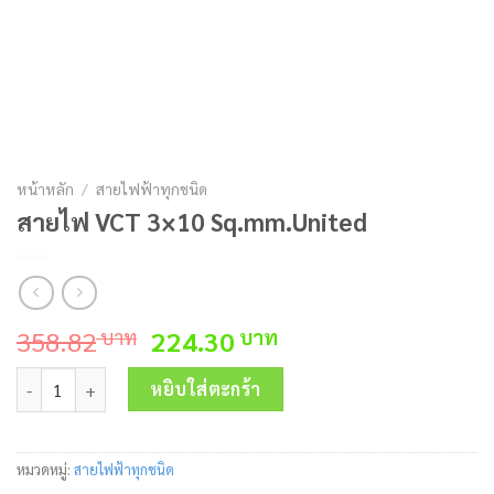
หน้าหลัก
/
สายไฟฟ้าทุกชนิด
สายไฟ VCT 3×10 Sq.mm.United
Original
Current
358.82
224.30
บาท
บาท
price
price
จำนวน สายไฟ VCT 3x10 Sq.mm.United ชิ้น
was:
is:
หยิบใส่ตะกร้า
358.82 บาท.
224.30 บาท.
หมวดหมู่:
สายไฟฟ้าทุกชนิด