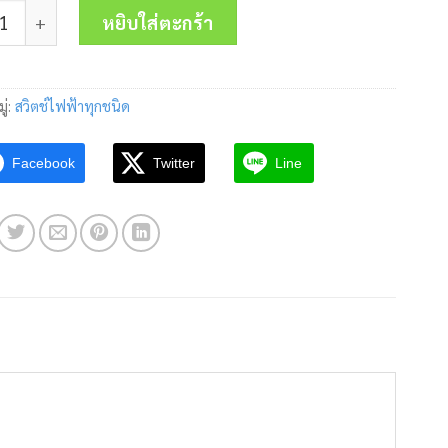
 สวิตช์ลูกศร 22mm.XB4-BD21 (2POS) Schneider ชิ้น
was:
is:
หยิบใส่ตะกร้า
850.00 บาท.
415.00 บาท.
ู่:
สวิตช์ไฟฟ้าทุกชนิด
Facebook
Twitter
Line