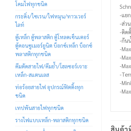
โคมไฟทุกชนิด
Schn
-แยก
กระดิ่ง/ไซเรน/ไฟหมุน/ทาวเวอร์
-ส่ว
ไลท์
-ติดต
ตู้เหล็ก ตู้พลาสติก ตู้โหลดเซ็นเตอร์
-กันน
ตู้คอนซูเมอร์ยูนิต บ็อกซ์เหล็ก บ็อกซ์
-Max
พลาสติกทุกชนิด
-Max
-Max
คีมตัดสายไฟ/คีมย้ำ/โฮลซอร์เจาะ
-Ter
เหล็ก-สแตนเลส
-Min
ท่อร้อยสายไฟ อุปกรณ์ฟิตติ้งทุก
-Max
ชนิด
เทปพันสายไฟทุกชนิด
รางไฟแบบเหล็ก-พลาสติกทุกชนิด
สินค้าท