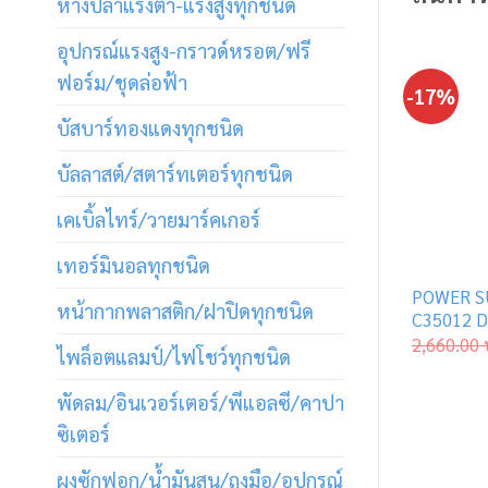
หางปลาแรงต่ำ-แรงสูงทุกชนิด
อุปกรณ์แรงสูง-กราวด์หรอต/ฟรี
ฟอร์ม/ชุดล่อฟ้า
-17%
บัสบาร์ทองแดงทุกชนิด
บัลลาสต์/สตาร์ทเตอร์ทุกชนิด
เคเบิ้ลไทร์/วายมาร์คเกอร์
เทอร์มินอลทุกชนิด
POWER S
หน้ากากพลาสติก/ฝาปิดทุกชนิด
C35012 
2,660.00
ไพล็อตแลมป์/ไฟโชว์ทุกชนิด
พัดลม/อินเวอร์เตอร์/พีแอลซี/คาปา
ซิเตอร์
ผงซักฟอก/น้ำมันสน/ถุงมือ/อุปกรณ์