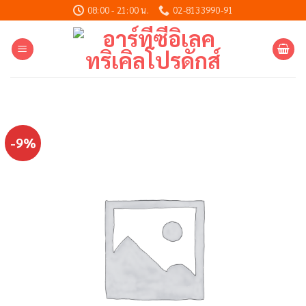
Skip
08:00 - 21:00 น.
02-8133990-91
to
content
-9%