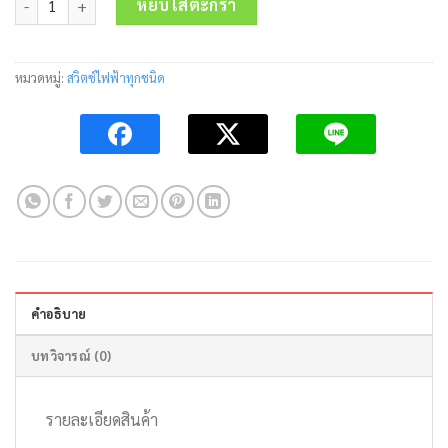
was:
is:
หยิบใส่ตะกร้า
220.00 บาท.
200.00 บาท.
หมวดหมู่:
สวิตช์ไฟฟ้าทุกชนิด
คำอธิบาย
บทวิจารณ์ (0)
รายละเอียดสินค้า