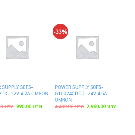
-33%
 SUPPLY S8FS-
POWER SUPPLY S8FS-
2 DC-12V 4.2A OMRON
G10024CD DC-24V 4.5A
OMRON
Original
Current
Original
Current
00
บาท
990.00
บาท
4,400.00
บาท
2,960.00
บาท
price
price
price
price
was:
is:
was:
is:
าท.
1,360.00 บาท.
990.00 บาท.
4,400.00 บาท.
2,960.00