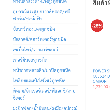
หางปลาแรงต่ำ-แรงสูงทุกชนิด
สินค้าท
อุปกรณ์แรงสูง-กราวด์หรอต/ฟรี
ฟอร์ม/ชุดล่อฟ้า
-28%
บัสบาร์ทองแดงทุกชนิด
บัลลาสต์/สตาร์ทเตอร์ทุกชนิด
เคเบิ้ลไทร์/วายมาร์คเกอร์
เทอร์มินอลทุกชนิด
หน้ากากพลาสติก/ฝาปิดทุกชนิด
POWER S
C03524 D
ไพล็อตแลมป์/ไฟโชว์ทุกชนิด
OMRON
1,230.00
พัดลม/อินเวอร์เตอร์/พีแอลซี/คาปา
ซิเตอร์
ผงซักฟอก/น้ำมันสน/ถุงมือ/อุปกรณ์