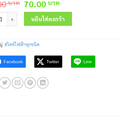
Original
Current
00
บาท
70.00
บาท
price
price
 สวิตช์กดหัวเรียบ 22/25mm.TS2BFR-1C NONC สีแดง TEND ชิ้
was:
is:
หยิบใส่ตะกร้า
90.00 บาท.
70.00 บาท.
ู่:
สวิตช์ไฟฟ้าทุกชนิด
Facebook
Twitter
Line