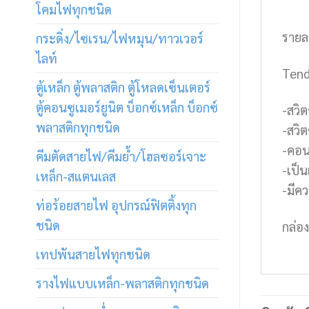
โคมไฟทุกชนิด
รายล
กระดิ่ง/ไซเรน/ไฟหมุน/ทาวเวอร์
ไลท์
Tend
ตู้เหล็ก ตู้พลาสติก ตู้โหลดเซ็นเตอร์
ตู้คอนซูเมอร์ยูนิต บ็อกซ์เหล็ก บ็อกซ์
-สวิ
พลาสติกทุกชนิด
-สวิ
-คอน
คีมตัดสายไฟ/คีมย้ำ/โฮลซอร์เจาะ
-เป็
เหล็ก-สแตนเลส
-มีค
ท่อร้อยสายไฟ อุปกรณ์ฟิตติ้งทุก
ชนิด
กล่อง
เทปพันสายไฟทุกชนิด
รางไฟแบบเหล็ก-พลาสติกทุกชนิด