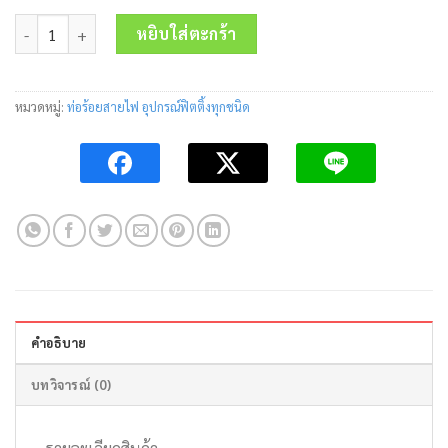
price
price
จำนวน ท่ออ่อนลายลูกฟูกสำหรับร้อยสายไฟ FX20X/BK 20มม.ยาว 50ม
was:
is:
หยิบใส่ตะกร้า
825.00 บาท.
660.00 บาท.
หมวดหมู่:
ท่อร้อยสายไฟ อุปกรณ์ฟิตติ้งทุกชนิด
คำอธิบาย
บทวิจารณ์ (0)