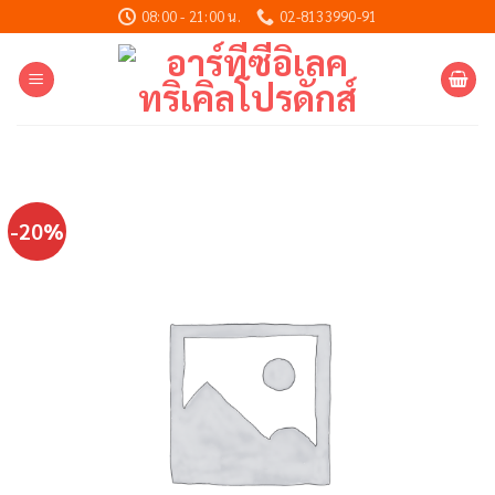
Skip
08:00 - 21:00 น.
02-8133990-91
to
content
-20%