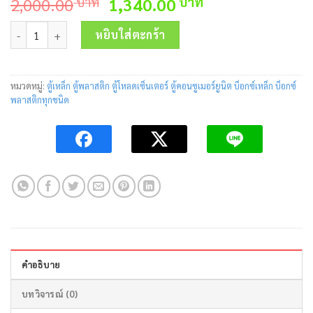
Original
Current
2,000.00
1,340.00
บาท
บาท
price
price
จำนวน ตู้คอนซูเมอร์ ยูนิต UCB-08 (6ช่อง) Mitsubishi ชิ้น
was:
is:
หยิบใส่ตะกร้า
2,000.00 บาท.
1,340.00 บาท.
หมวดหมู่:
ตู้เหล็ก ตู้พลาสติก ตู้โหลดเซ็นเตอร์ ตู้คอนซูเมอร์ยูนิต บ็อกซ์เหล็ก บ็อกซ์
พลาสติกทุกชนิด
คำอธิบาย
บทวิจารณ์ (0)