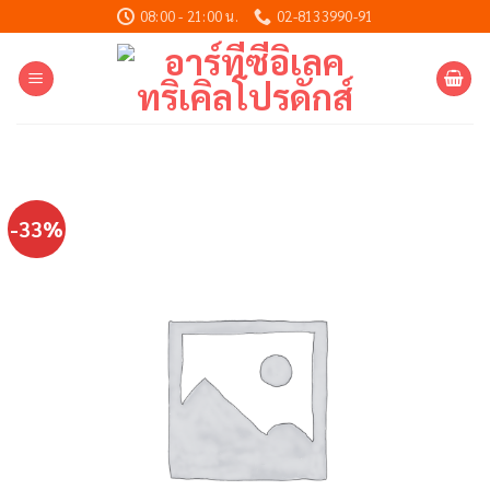
Skip
08:00 - 21:00 น.
02-8133990-91
to
content
-33%